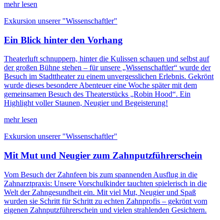
mehr lesen
Exkursion unserer "Wissenschaftler"
Ein Blick hinter den Vorhang
Theaterluft schnuppern, hinter die Kulissen schauen und selbst auf
der großen Bühne stehen – für unsere „Wissenschaftler“ wurde der
Besuch im Stadttheater zu einem unvergesslichen Erlebnis. Gekrönt
wurde dieses besondere Abenteuer eine Woche später mit dem
gemeinsamen Besuch des Theaterstücks „Robin Hood“. Ein
Highlight voller Staunen, Neugier und Begeisterung!
mehr lesen
Exkursion unserer "Wissenschaftler"
Mit Mut und Neugier zum Zahnputzführerschein
Vom Besuch der Zahnfeen bis zum spannenden Ausflug in die
Zahnarztpraxis: Unsere Vorschulkinder tauchten spielerisch in die
Welt der Zahngesundheit ein. Mit viel Mut, Neugier und Spaß
wurden sie Schritt für Schritt zu echten Zahnprofis – gekrönt vom
eigenen Zahnputzführerschein und vielen strahlenden Gesichtern.