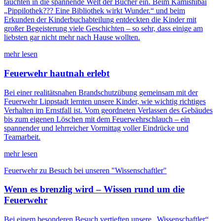
tauchten in die spannende Welt der Bücher ein. Beim Kamishibai
„Pippilothek??? Eine Bibliothek wirkt Wunder.“ und beim
Erkunden der Kinderbuchabteilung entdeckten die Kinder mit
großer Begeisterung viele Geschichten – so sehr, dass einige am
liebsten gar nicht mehr nach Hause wollten.
mehr lesen
Feuerwehr hautnah erlebt
Bei einer realitätsnahen Brandschutzübung gemeinsam mit der
Feuerwehr Lippstadt lernten unsere Kinder, wie wichtig richtiges
Verhalten im Ernstfall ist. Vom geordneten Verlassen des Gebäudes
bis zum eigenen Löschen mit dem Feuerwehrschlauch – ein
spannender und lehrreicher Vormittag voller Eindrücke und
Teamarbeit.
mehr lesen
Feuerwehr zu Besuch bei unseren "Wissenschaftler"
Wenn es brenzlig wird – Wissen rund um die
Feuerwehr
Bei einem besonderen Besuch vertieften unsere „Wissenschaftler“