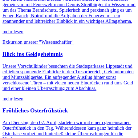
gemeinsam mit Feuerwehrmann Dennis Streitbürger ihr Wissen rund
um das Thema Brandschutz. Spielerisch und praxisnah ging es um
Feuer, Rauch, Notruf und die Aufgaben der Feuerwehr – ein
spannender und lehrreicher Einblick in ein wichtiges Alltagsthema.
mehr lesen
Exkursion unserer "Wissenschaftler"
Blick ins Geldgeheimnis
Unsere Vorschulkinder besuchten die Stadtsparkasse Lippstadt und
erhielten spannende Einblicke in den Tresorbereich, Geldautomaten
und Münzzählgeräte. Ein aufregender Ausflug hinter sonst
verschlossene Türen – mit vielen neuen Eindrücken rund ums Geld
und einer kleinen Überraschung zum Abschluss.
mehr lesen
Fröhliches Osterfrühstück
Am Dienstag, den 07. April, starteten wir mit einem gemeinsamen
Osterfrühstück in den Tag. Währenddessen kam ganz heimlich der
Osterhase vorbei und hinterließ kleine Überraschungen für die