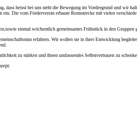
g, dass heisst bei uns steht die Bewegung im Vordergrund und wir halte
n ein. Die vom Förderverein erbaute Rennstrecke mit vielen verschie
n,sowie einmal wöchentlich gemeinsames Frühstück in den Gruppen gehö
einschaftssinn erf­ahren. Wir wollen sie in ihrer Entwick­lung begleite
end.
önlichkeit zu stärken und ihnen umfassendes Selbst­ver­trau­en zu schenke
zept.